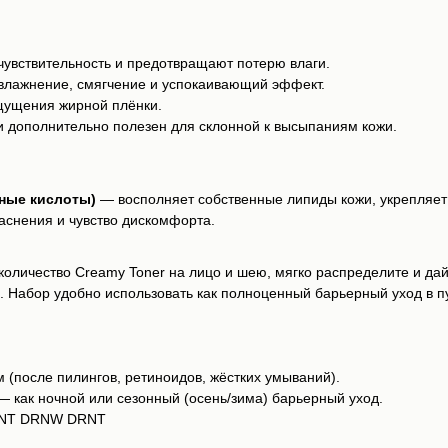
чувствительность и предотвращают потерю влаги.
влажнение, смягчение и успокаивающий эффект.
щущения жирной плёнки.
 дополнительно полезен для склонной к высыпаниям кожи.
ные кислоты)
— восполняет собственные липиды кожи, укрепляет 
аснения и чувство дискомфорта.
личество Creamy Toner на лицо и шею, мягко распределите и дайте
. Набор удобно использовать как полноценный барьерный уход в п
 (после пилингов, ретиноидов, жёстких умываний).
 как ночной или сезонный (осень/зима) барьерный уход.
SNT DRNW DRNT