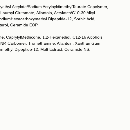
xyethyl Acrylate/Sodium AcryloyldimethylTaurate Copolymer,
Lauroyl Glutamate, Allantoin, Acrylates/C10-30 Alkyl
odiumHexacarboxymethyl Dipeptide-12, Sorbic Acid,
sterol, Ceramide EOP
cone, CaprylylMethicone, 1,2-Hexanediol, C12-16 Alcohols,
de NP, Carbomer, Tromethamine, Allantoin, Xanthan Gum,
methyl Dipeptide-12, Malt Extract, Ceramide NS,