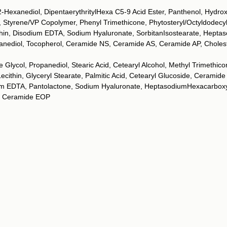
,2-Hexanediol, DipentaerythritylHexa C5-9 Acid Ester, Panthenol, Hydro
e, Styrene/VP Copolymer, Phenyl Trimethicone, Phytosteryl/Octyldodecyl
hin, Disodium EDTA, Sodium Hyaluronate, SorbitanIsostearate, Heptas
utanediol, Tocopherol, Ceramide NS, Ceramide AS, Ceramide AP, Chole
ne Glycol, Propanediol, Stearic Acid, Cetearyl Alcohol, Methyl Trimethi
Lecithin, Glyceryl Stearate, Palmitic Acid, Cetearyl Glucoside, Cerami
dium EDTA, Pantolactone, Sodium Hyaluronate, HeptasodiumHexacarboxy
P, Ceramide EOP