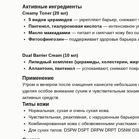
Активные ингредиенты
Creamy Toner (20 мл)
5 видов церамидов
— укрепляют барьер, снижают 
Пантенол, гиалуроновая кислота
— интенсивное у
Масло маккадамии
— питает и смягчает кожу без о
Фитосфингозин
— поддерживает здоровье барьера и
Dual Barrier Cream (10 мл)
Липидный комплекс (церамиды, холестерин, жир
Аллантоин, пантенол
— успокаивают, снимают покр
Применение
Утром и вечером после очищения нанесите небольшое ко
уделяя особое внимание сухим и чувствительным зонам
активных средств.
Типы кожи
Нормальная, сухая и очень сухая кожа.
Чувствительная, реактивная, с нарушенным барьером
Комбинированная кожа с обезвоженными участками —
Для сухих типов: DSPW DSPT DRPW DRPT DSNW D