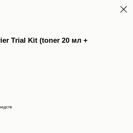
er Trial Kit (toner 20 мл +
редств