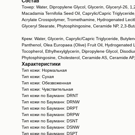
Состав
Тонер: Water, Dipropylene Glycol, Glycerin, Glyceryl-26, 1
Macadamia Ternifolia Seed Oil, Caprylic/Capric Triglycerid
Acrylate Crosspolymer, Tromethamine, Hydrogenated Lecit
Glyceryl Stearate, Phytosphingosine, Ceramide NP, 2,3-B
Крем: Water, Glycerin, Caprylic/Capric Triglyceride, Butyle
Panthenol, Olea Europaea (Olive) Fruit Oil, Hydrogenated 
Tocopherol, Ethylhexylglycerin, Dipropylene Glycol, Diso
Phytosphingosine, Cholesterol, Ceramide AS, Ceramide A
Характеристики
Тип кожи: Нормальная
Тип кожи: Сухая
Тип кожи: Обезвоженная
Тип кожи: Чувствительная
Тип кожи по Бауманн: DRNT
Тип кожи по Бауманн: DRNW
Тип кожи по Бауманн: DRPT
Тип кожи по Бауманн: DRPW
Тип кожи по Бауманн: DSNT
Тип кожи по Бауманн: DSNW
Тип кожи по Бауманн: DSPT